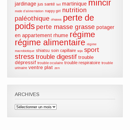
mincir
jardinage
martinique
jus santé
lait
nutrition
nappy girl
mode d'alimentation
perte de
paléothique
ohsawa
poids
perte masse grasse
potager
régime
en appartement
rhume
régime alimentaire
régime
sport
shiatsu
soin capillaire
macrobiotique
soja
stress
trouble digestif
trouble
dépressif
trouble respiratoire
trouble oculaire
trouble
ventre plat
urinaire
zen
ARCHIVES
Archives