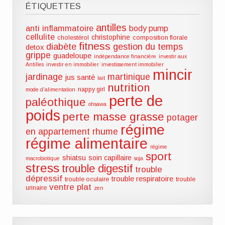
ÉTIQUETTES
antilles
anti inflammatoire
body pump
cellulite
christophine
cholestérol
composition florale
fitness
diabète
gestion du temps
detox
grippe
guadeloupe
indépendance financière
investir aux
Antilles
investir en immobilier
investissement immobilier
mincir
jardinage
martinique
jus santé
lait
nutrition
nappy girl
mode d'alimentation
perte de
paléothique
ohsawa
poids
perte masse grasse
potager
régime
en appartement
rhume
régime alimentaire
régime
sport
shiatsu
soin capillaire
macrobiotique
soja
stress
trouble digestif
trouble
dépressif
trouble respiratoire
trouble oculaire
trouble
ventre plat
urinaire
zen