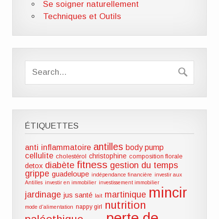
Se soigner naturellement
Techniques et Outils
ÉTIQUETTES
antilles
anti inflammatoire
body pump
cellulite
christophine
cholestérol
composition florale
fitness
diabète
gestion du temps
detox
grippe
guadeloupe
indépendance financière
investir aux
Antilles
investir en immobilier
investissement immobilier
mincir
jardinage
martinique
jus santé
lait
nutrition
nappy girl
mode d'alimentation
perte de