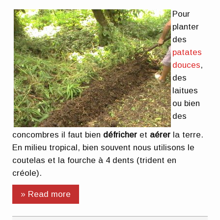
Pour
planter
des
patates
douces
,
des
laitues
ou bien
des
concombres il faut bien
défricher
et
aérer
la terre.
En milieu tropical, bien souvent nous utilisons le
coutelas et la fourche à 4 dents (trident en
créole).
» Read more