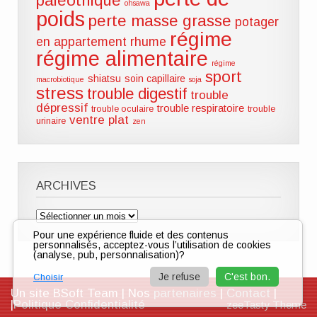
paléothique
ohsawa
poids
perte masse grasse
potager
régime
en appartement
rhume
régime alimentaire
régime
sport
shiatsu
soin capillaire
macrobiotique
soja
stress
trouble digestif
trouble
dépressif
trouble respiratoire
trouble oculaire
trouble
ventre plat
urinaire
zen
ARCHIVES
Archives
Pour une expérience fluide et des contenus
personnalisés, acceptez-vous l’utilisation de cookies
(analyse, pub, personnalisation)?
Je refuse
C'est bon.
Choisir
Un site BSoft Team | Nos
partenaires
|
Contact
|
|
Politique Confidentialité
zeeTasty Theme