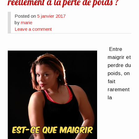
réellement à la perte de poids ?
Posted on
5 janvier 2017
by
marie
Leave a comment
Entre
maigrir et
perdre du
poids, on
fait
rarement
la