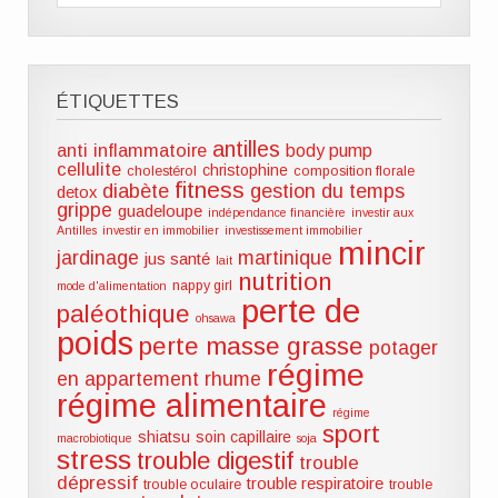
ÉTIQUETTES
antilles
anti inflammatoire
body pump
cellulite
christophine
cholestérol
composition florale
fitness
diabète
gestion du temps
detox
grippe
guadeloupe
indépendance financière
investir aux
Antilles
investir en immobilier
investissement immobilier
mincir
jardinage
martinique
jus santé
lait
nutrition
nappy girl
mode d'alimentation
perte de
paléothique
ohsawa
poids
perte masse grasse
potager
régime
en appartement
rhume
régime alimentaire
régime
sport
shiatsu
soin capillaire
macrobiotique
soja
stress
trouble digestif
trouble
dépressif
trouble respiratoire
trouble oculaire
trouble