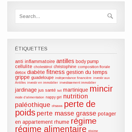
ÉTIQUETTES
antilles
anti inflammatoire
body pump
cellulite
christophine
cholestérol
composition florale
fitness
diabète
gestion du temps
detox
grippe
guadeloupe
indépendance financière
investir aux
Antilles
investir en immobilier
investissement immobilier
mincir
jardinage
martinique
jus santé
lait
nutrition
nappy girl
mode d'alimentation
perte de
paléothique
ohsawa
poids
perte masse grasse
potager
régime
en appartement
rhume
régime alimentaire
régime