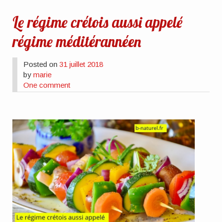
Le régime crétois aussi appelé
régime méditérannéen
Posted on
31 juillet 2018
by
marie
One comment