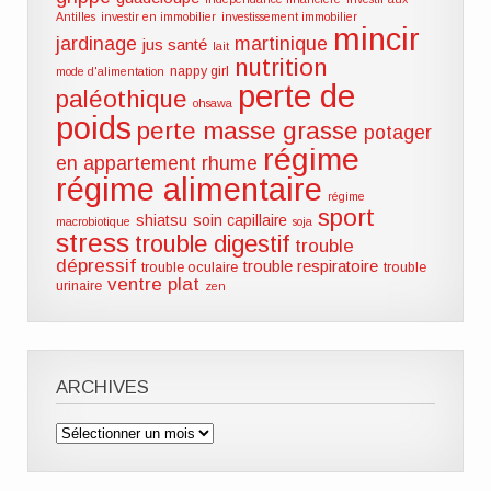
Antilles
investir en immobilier
investissement immobilier
mincir
jardinage
martinique
jus santé
lait
nutrition
nappy girl
mode d'alimentation
perte de
paléothique
ohsawa
poids
perte masse grasse
potager
régime
en appartement
rhume
régime alimentaire
régime
sport
shiatsu
soin capillaire
macrobiotique
soja
stress
trouble digestif
trouble
dépressif
trouble respiratoire
trouble oculaire
trouble
ventre plat
urinaire
zen
ARCHIVES
Archives