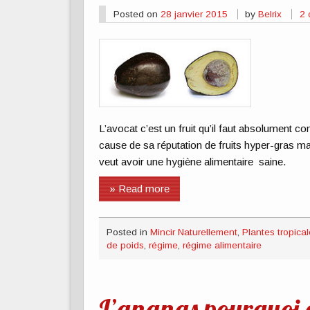
Posted on
28 janvier 2015
by
Belrix
2
L’avocat c’est un fruit qu’il faut absolument c
cause de sa réputation de fruits hyper-gras mais 
veut avoir une hygiène alimentaire saine.
» Read more
Posted in
Mincir Naturellement
,
Plantes tropica
de poids
,
régime
,
régime alimentaire
L’ananas pourquoi a