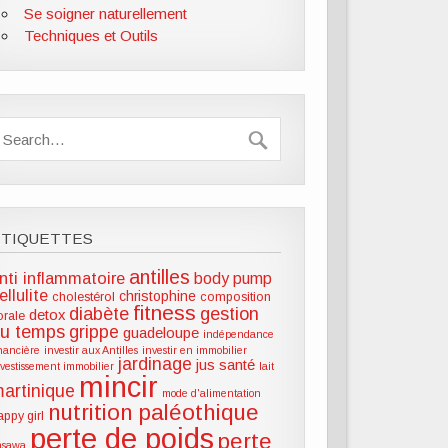
Se soigner naturellement
Techniques et Outils
ÉTIQUETTES
antilles
nti inflammatoire
body pump
ellulite
christophine
cholestérol
composition
fitness
diabète
gestion
detox
lorale
u temps
grippe
guadeloupe
indépendance
inancière
investir aux Antilles
investir en immobilier
jardinage
jus santé
nvestissement immobilier
lait
mincir
artinique
mode d'alimentation
nutrition paléothique
appy girl
perte de poids
perte
hsawa