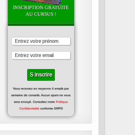
INSCRIPTION GRATUITE
AU CURSUS !
Vous recevrez en moyenne 4 emails par
semaine de conseils. Aucun spam ne vous
sera envoyé. Consultez notre
Politique
Confidentialité
conforme GRPD