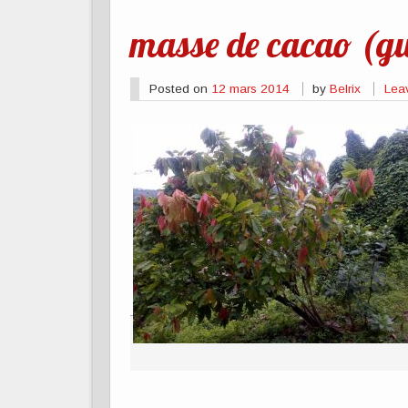
masse de cacao (g
Posted on
12 mars 2014
by
Belrix
Lea