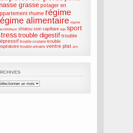
masse grasse
potager en
régime
ppartement
rhume
régime alimentaire
régime
sport
shiatsu
soin capillaire
acrobiotique
soja
stress
trouble digestif
trouble
épressif
trouble
trouble oculaire
ventre plat
espiratoire
trouble urinaire
zen
ARCHIVES
rchives