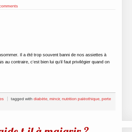
 comments
onsommer. Il a été trop souvent banni de nos assiettes à
au contraire, c’est bien lui qu’il faut privilégier quand on
les
tagged with
diabète
,
mincir
,
nutrition paléothique
,
perte
ide-t-il à maigrir ?