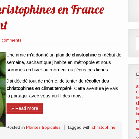
hristophines en France
nt
0 comments
Une amie m’a donné un
plan de christophine
en début de
semaine, sachant que j’habite en métropole et nous
sommes en hiver au moment où j’écris ces lignes.
J’ai décidé tout de même, de tenter de
récolter des
a
christophines en climat tempéré
. Cette aventure je vais
c
la partager avec vous au fil des mois.
f
d
» Read more
f
i
m
Posted in
Plantes tropicales
tagged with
christophine
,
n
o