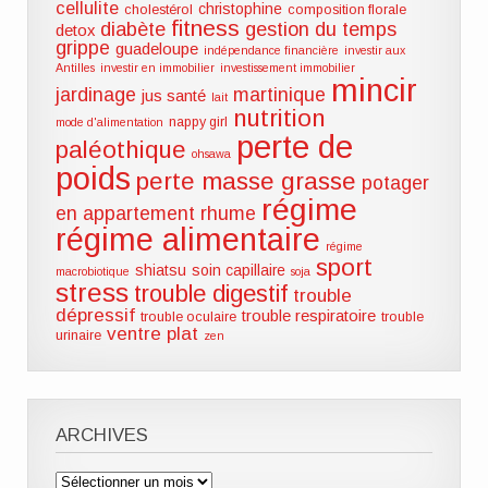
cellulite
christophine
cholestérol
composition florale
fitness
diabète
gestion du temps
detox
grippe
guadeloupe
indépendance financière
investir aux
Antilles
investir en immobilier
investissement immobilier
mincir
jardinage
martinique
jus santé
lait
nutrition
nappy girl
mode d'alimentation
perte de
paléothique
ohsawa
poids
perte masse grasse
potager
régime
en appartement
rhume
régime alimentaire
régime
sport
shiatsu
soin capillaire
macrobiotique
soja
stress
trouble digestif
trouble
dépressif
trouble respiratoire
trouble oculaire
trouble
ventre plat
urinaire
zen
ARCHIVES
Archives