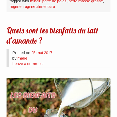
tagged with
mincir
,
perte de poids
,
perte masse grasse
,
régime
,
régime alimentaire
Quels sont les bienfaits du lait
d’amande ?
Posted on
25 mai 2017
by
marie
Leave a comment