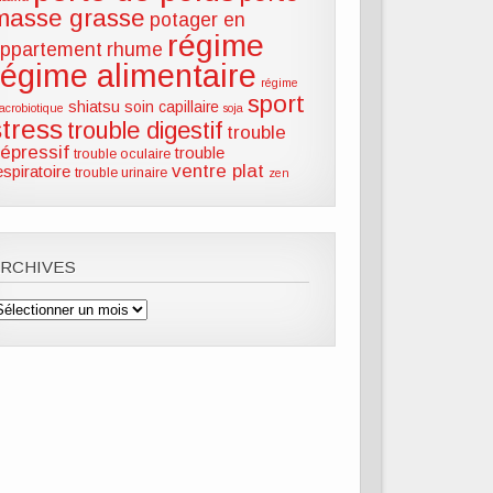
masse grasse
potager en
régime
ppartement
rhume
régime alimentaire
régime
sport
shiatsu
soin capillaire
acrobiotique
soja
stress
trouble digestif
trouble
épressif
trouble
trouble oculaire
ventre plat
espiratoire
trouble urinaire
zen
ARCHIVES
rchives