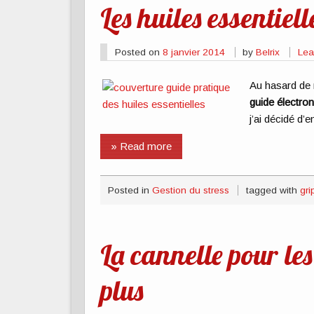
Les huiles essentiell
Posted on
8 janvier 2014
by
Belrix
Lea
Au hasard de m
guide électron
j’ai décidé d’en
» Read more
Posted in
Gestion du stress
tagged with
gri
La cannelle pour les 
plus