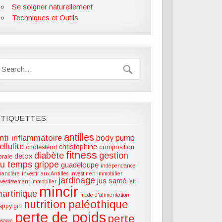
Se soigner naturellement
Techniques et Outils
ÉTIQUETTES
antilles
nti inflammatoire
body pump
ellulite
christophine
cholestérol
composition
fitness
diabète
gestion
detox
lorale
u temps
grippe
guadeloupe
indépendance
inancière
investir aux Antilles
investir en immobilier
jardinage
jus santé
nvestissement immobilier
lait
mincir
artinique
mode d'alimentation
nutrition paléothique
appy girl
perte de poids
perte
hsawa