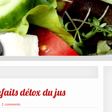
faits détox du jus
2 comments