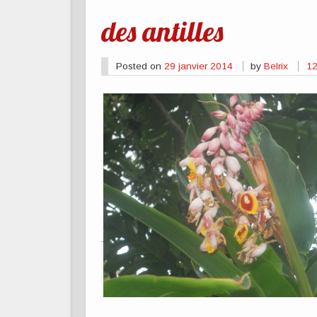
des antilles
Posted on
29 janvier 2014
by
Belrix
1