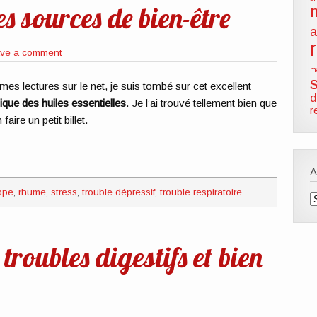
es sources de bien-être
a
ve a comment
m
es lectures sur le net, je suis tombé sur cet excellent
d
ique des huiles essentielles
. Je l’ai trouvé tellement bien que
r
 faire un petit billet.
ppe
,
rhume
,
stress
,
trouble dépressif
,
trouble respiratoire
A
troubles digestifs et bien