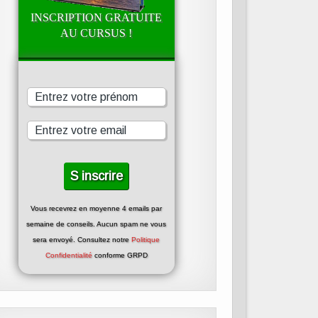
INSCRIPTION GRATUITE
AU CURSUS !
Vous recevrez en moyenne 4 emails par
semaine de conseils. Aucun spam ne vous
sera envoyé. Consultez notre
Politique
Confidentialité
conforme GRPD