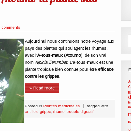
2 comments
Aujourd’hui nous continuons notre voyage aux
pays des plantes qui soulagent les rhumes,
avec l’
A-tous-maux
(
Atoumo
) de son vrai
nom
Alpinia Zerumbet
. L’a-tous-maux est une
plante tropicale bien connue pour être
efficace
contre les grippes
.
a
c
» Read more
f
d
f
Posted in
Plantes médicinales
tagged with
i
antilles
,
grippe
,
rhume
,
trouble digestif
m
n
o