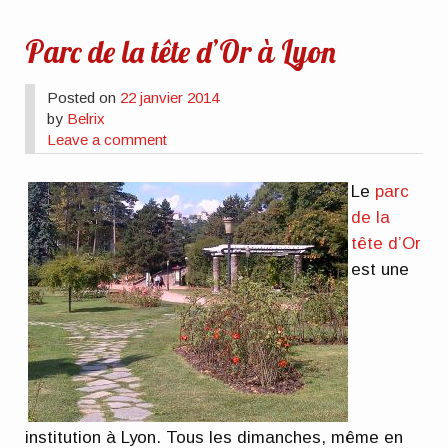
Parc de la tête d’Or à Lyon
Posted on
22 janvier 2014
by
Belrix
Leave a comment
Le
parc
de la
tête d’Or
est une
institution à Lyon. Tous les dimanches, même en