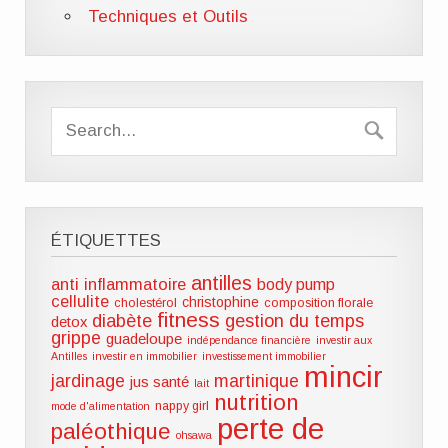
Techniques et Outils
ÉTIQUETTES
antilles
anti inflammatoire
body pump
cellulite
christophine
cholestérol
composition florale
fitness
diabète
gestion du temps
detox
grippe
guadeloupe
indépendance financière
investir aux
Antilles
investir en immobilier
investissement immobilier
mincir
jardinage
martinique
jus santé
lait
nutrition
nappy girl
mode d'alimentation
perte de
paléothique
ohsawa