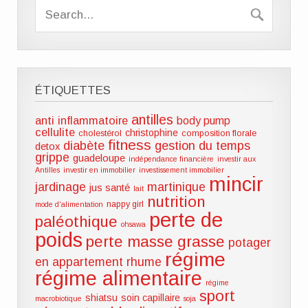
ÉTIQUETTES
antilles
anti inflammatoire
body pump
cellulite
christophine
cholestérol
composition florale
fitness
diabète
gestion du temps
detox
grippe
guadeloupe
indépendance financière
investir aux
Antilles
investir en immobilier
investissement immobilier
mincir
jardinage
martinique
jus santé
lait
nutrition
nappy girl
mode d'alimentation
perte de
paléothique
ohsawa
poids
perte masse grasse
potager
régime
en appartement
rhume
régime alimentaire
régime
sport
shiatsu
soin capillaire
macrobiotique
soja