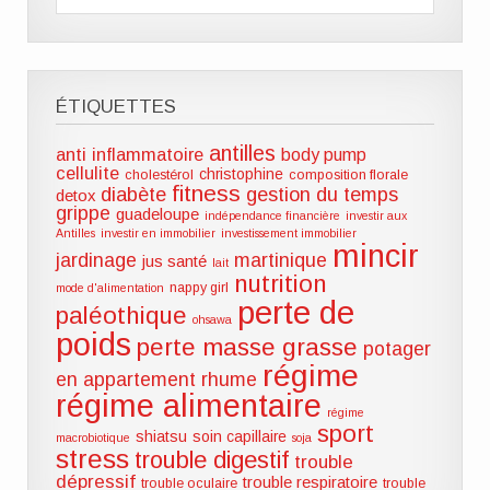
ÉTIQUETTES
antilles
anti inflammatoire
body pump
cellulite
christophine
cholestérol
composition florale
fitness
diabète
gestion du temps
detox
grippe
guadeloupe
indépendance financière
investir aux
Antilles
investir en immobilier
investissement immobilier
mincir
jardinage
martinique
jus santé
lait
nutrition
nappy girl
mode d'alimentation
perte de
paléothique
ohsawa
poids
perte masse grasse
potager
régime
en appartement
rhume
régime alimentaire
régime
sport
shiatsu
soin capillaire
macrobiotique
soja
stress
trouble digestif
trouble
dépressif
trouble respiratoire
trouble oculaire
trouble