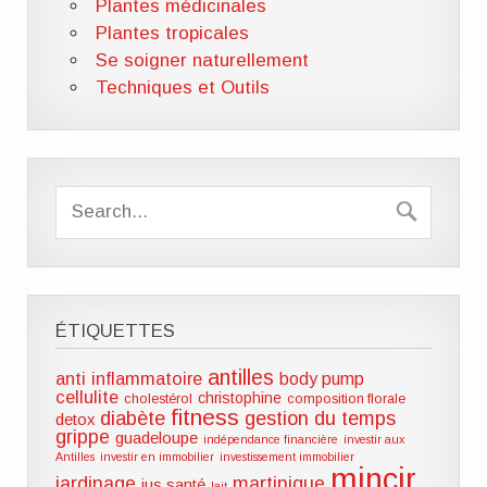
Plantes médicinales
Plantes tropicales
Se soigner naturellement
Techniques et Outils
ÉTIQUETTES
antilles
anti inflammatoire
body pump
cellulite
christophine
cholestérol
composition florale
fitness
diabète
gestion du temps
detox
grippe
guadeloupe
indépendance financière
investir aux
Antilles
investir en immobilier
investissement immobilier
mincir
jardinage
martinique
jus santé
lait