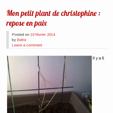
Mon petit plant de christophine :
repose en paix
Posted on
19 février 2014
by
Belrix
Leave a comment
Il y a 6