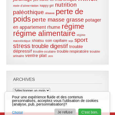
nutrition
nappy girl
mode d'alimentation
perte de
paléothique
ohsawa
poids
perte masse grasse
potager
régime
en appartement
rhume
régime alimentaire
régime
sport
shiatsu
soin capillaire
macrobiotique
soja
stress
trouble digestif
trouble
dépressif
trouble respiratoire
trouble oculaire
trouble
ventre plat
urinaire
zen
ARCHIVES
Archives
Pour une expérience fluide et des contenus
personnalisés, acceptez-vous l’utilisation de cookies
(analyse, pub, personnalisation)?
Je refuse
C'est bon.
Choisir