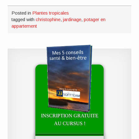
Posted in
Plantes tropicales
tagged with
christophine
,
jardinage
,
potager en
appartement
INSCRIPTION GRATUITE
AU CURSUS !