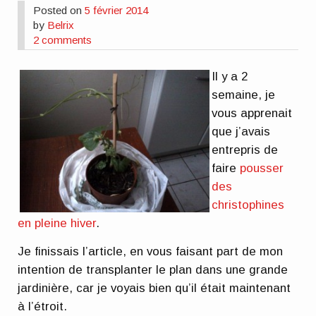
Posted on
5 février 2014
by
Belrix
2 comments
Il y a 2
semaine, je
vous apprenait
que j’avais
entrepris de
faire
pousser
des
christophines
en pleine hiver
.
Je finissais l’article, en vous faisant part de mon
intention de transplanter le plan dans une grande
jardinière, car je voyais bien qu’il était maintenant
à l’étroit.