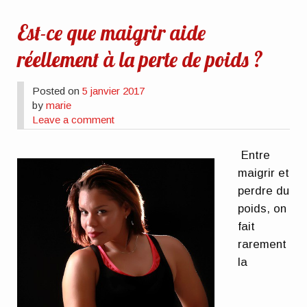
Est-ce que maigrir aide
réellement à la perte de poids ?
Posted on
5 janvier 2017
by
marie
Leave a comment
Entre
maigrir et
perdre du
poids, on
fait
rarement
la