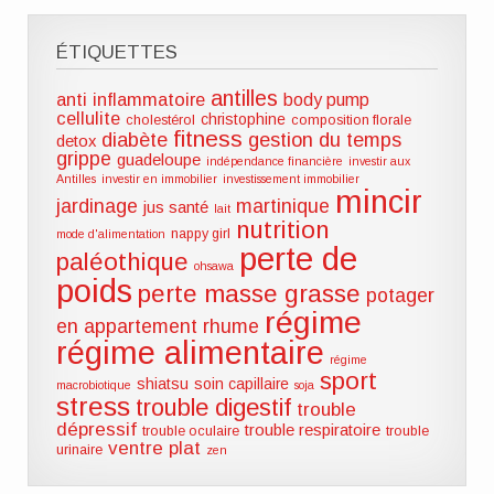
ÉTIQUETTES
antilles
anti inflammatoire
body pump
cellulite
christophine
cholestérol
composition florale
fitness
diabète
gestion du temps
detox
grippe
guadeloupe
indépendance financière
investir aux
Antilles
investir en immobilier
investissement immobilier
mincir
jardinage
martinique
jus santé
lait
nutrition
nappy girl
mode d'alimentation
perte de
paléothique
ohsawa
poids
perte masse grasse
potager
régime
en appartement
rhume
régime alimentaire
régime
sport
shiatsu
soin capillaire
macrobiotique
soja
stress
trouble digestif
trouble
dépressif
trouble respiratoire
trouble oculaire
trouble
ventre plat
urinaire
zen