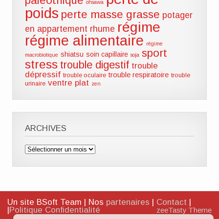
paléothique
ohsawa
poids
perte masse grasse
potager
régime
en appartement
rhume
régime alimentaire
régime
sport
shiatsu
soin capillaire
macrobiotique
soja
stress
trouble digestif
trouble
dépressif
trouble respiratoire
trouble oculaire
trouble
ventre plat
urinaire
zen
ARCHIVES
Archives
Un site BSoft Team | Nos
partenaires
|
Contact
|
|
Politique Confidentialité
zeeTasty Theme