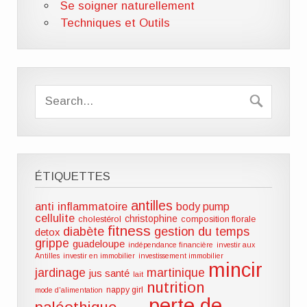
Se soigner naturellement
Techniques et Outils
ÉTIQUETTES
antilles
anti inflammatoire
body pump
cellulite
christophine
cholestérol
composition florale
fitness
diabète
gestion du temps
detox
grippe
guadeloupe
indépendance financière
investir aux
Antilles
investir en immobilier
investissement immobilier
mincir
jardinage
martinique
jus santé
lait
nutrition
nappy girl
mode d'alimentation
perte de