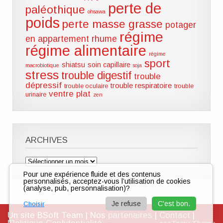
perte de
paléothique
ohsawa
poids
perte masse grasse
potager
régime
en appartement
rhume
régime alimentaire
régime
sport
shiatsu
soin capillaire
macrobiotique
soja
stress
trouble digestif
trouble
dépressif
trouble respiratoire
trouble oculaire
trouble
ventre plat
urinaire
zen
ARCHIVES
Archives
Pour une expérience fluide et des contenus
personnalisés, acceptez-vous l’utilisation de cookies
(analyse, pub, personnalisation)?
Je refuse
C'est bon.
Choisir
Un site BSoft Team | Nos
partenaires
|
Contact
|