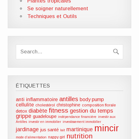
Plantes tropicales
Se soigner naturellement
Techniques et Outils
ÉTIQUETTES
antilles
anti inflammatoire
body pump
cellulite
christophine
cholestérol
composition florale
fitness
diabète
gestion du temps
detox
grippe
guadeloupe
indépendance financière
investir aux
Antilles
investir en immobilier
investissement immobilier
mincir
jardinage
martinique
jus santé
lait
nutrition
nappy girl
mode d'alimentation