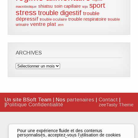
sport
shiatsu
soin capillaire
macrobiotique
soja
stress
trouble digestif
trouble
dépressif
trouble respiratoire
trouble oculaire
trouble
ventre plat
urinaire
zen
ARCHIVES
Archives
Un site BSoft Team | Nos
partenaires
|
Contact
|
|
Politique Confidentialité
zeeTasty Theme
Pour une expérience fluide et des contenus
personnalisés, acceptez-vous l’utilisation de cookies