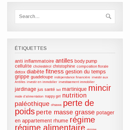
ÉTIQUETTES
antilles
anti inflammatoire
body pump
cellulite
christophine
cholestérol
composition florale
fitness
diabète
gestion du temps
detox
grippe
guadeloupe
indépendance financière
investir aux
Antilles
investir en immobilier
investissement immobilier
mincir
jardinage
martinique
jus santé
lait
nutrition
nappy girl
mode d'alimentation
perte de
paléothique
ohsawa
poids
perte masse grasse
potager
régime
en appartement
rhume
régime alimentaire
régime