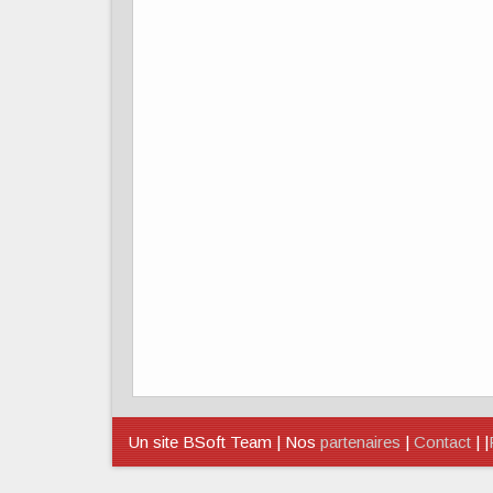
Un site BSoft Team | Nos
partenaires
|
Contact
| |