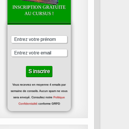
INSCRIPTION GRATUITE
AU CURSUS !
Vous recevrez en moyenne 4 emails par
semaine de conseils. Aucun spam ne vous
sera envoyé. Consultez notre
Politique
Confidentialité
conforme GRPD