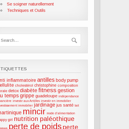
Se soigner naturellement
Techniques et Outils
ÉTIQUETTES
antilles
nti inflammatoire
body pump
ellulite
christophine
cholestérol
composition
fitness
diabète
gestion
detox
lorale
u temps
grippe
guadeloupe
indépendance
inancière
investir aux Antilles
investir en immobilier
jardinage
jus santé
nvestissement immobilier
lait
mincir
artinique
mode d'alimentation
nutrition paléothique
appy girl
perte de poids
perte
hsawa