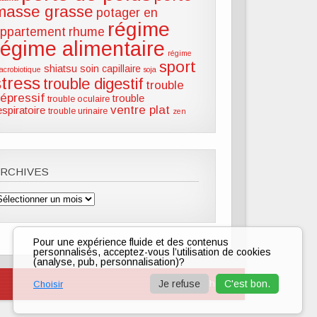
masse grasse
potager en
régime
ppartement
rhume
régime alimentaire
régime
sport
shiatsu
soin capillaire
acrobiotique
soja
stress
trouble digestif
trouble
épressif
trouble
trouble oculaire
ventre plat
espiratoire
trouble urinaire
zen
ARCHIVES
rchives
Pour une expérience fluide et des contenus
personnalisés, acceptez-vous l’utilisation de cookies
(analyse, pub, personnalisation)?
zeeTasty Theme
Je refuse
C'est bon.
Choisir