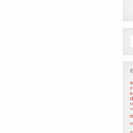
a
c
f
d
f
i
m
n
o