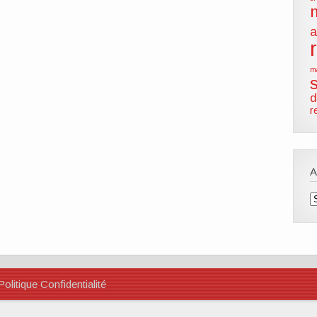
a
m
d
r
A
Politique Confidentialité