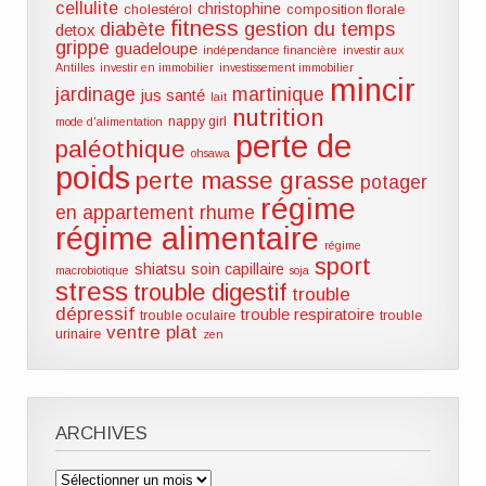
cellulite
christophine
cholestérol
composition florale
fitness
diabète
gestion du temps
detox
grippe
guadeloupe
indépendance financière
investir aux
Antilles
investir en immobilier
investissement immobilier
mincir
jardinage
martinique
jus santé
lait
nutrition
nappy girl
mode d'alimentation
perte de
paléothique
ohsawa
poids
perte masse grasse
potager
régime
en appartement
rhume
régime alimentaire
régime
sport
shiatsu
soin capillaire
macrobiotique
soja
stress
trouble digestif
trouble
dépressif
trouble respiratoire
trouble oculaire
trouble
ventre plat
urinaire
zen
ARCHIVES
Archives