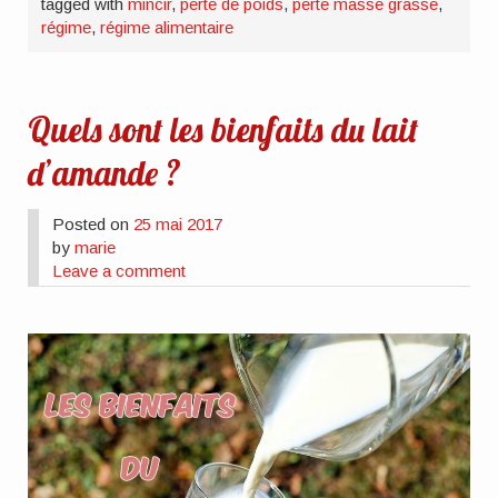
tagged with
mincir
,
perte de poids
,
perte masse grasse
,
régime
,
régime alimentaire
Quels sont les bienfaits du lait
d’amande ?
Posted on
25 mai 2017
by
marie
Leave a comment