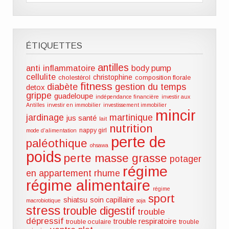
ÉTIQUETTES
antilles
anti inflammatoire
body pump
cellulite
christophine
cholestérol
composition florale
fitness
diabète
gestion du temps
detox
grippe
guadeloupe
indépendance financière
investir aux
Antilles
investir en immobilier
investissement immobilier
mincir
jardinage
martinique
jus santé
lait
nutrition
nappy girl
mode d'alimentation
perte de
paléothique
ohsawa
poids
perte masse grasse
potager
régime
en appartement
rhume
régime alimentaire
régime
sport
shiatsu
soin capillaire
macrobiotique
soja
stress
trouble digestif
trouble
dépressif
trouble respiratoire
trouble oculaire
trouble