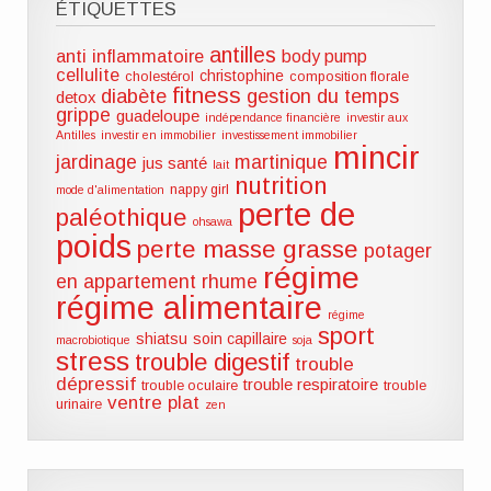
ÉTIQUETTES
antilles
anti inflammatoire
body pump
cellulite
christophine
cholestérol
composition florale
fitness
diabète
gestion du temps
detox
grippe
guadeloupe
indépendance financière
investir aux
Antilles
investir en immobilier
investissement immobilier
mincir
jardinage
martinique
jus santé
lait
nutrition
nappy girl
mode d'alimentation
perte de
paléothique
ohsawa
poids
perte masse grasse
potager
régime
en appartement
rhume
régime alimentaire
régime
sport
shiatsu
soin capillaire
macrobiotique
soja
stress
trouble digestif
trouble
dépressif
trouble respiratoire
trouble oculaire
trouble
ventre plat
urinaire
zen