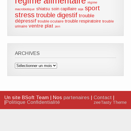
régime alimentaire
régime
sport
shiatsu
soin capillaire
macrobiotique
soja
stress
trouble digestif
trouble
dépressif
trouble respiratoire
trouble oculaire
trouble
ventre plat
urinaire
zen
ARCHIVES
Archives
Un site BSoft Team | Nos
partenaires
|
Contact
|
|
Politique Confidentialité
zeeTasty Theme