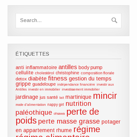
ÉTIQUETTES
antilles
anti inflammatoire
body pump
cellulite
christophine
cholestérol
composition florale
fitness
diabète
gestion du temps
detox
grippe
guadeloupe
indépendance financière
investir aux
Antilles
investir en immobilier
investissement immobilier
mincir
jardinage
martinique
jus santé
lait
nutrition
nappy girl
mode d'alimentation
perte de
paléothique
ohsawa
poids
perte masse grasse
potager
régime
en appartement
rhume