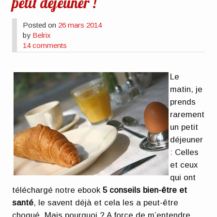
petit déjeuner !
Posted on
26 mars 2014
by
Belrix
14 comments
Le
matin, je
prends
rarement
un petit
déjeuner
: Celles
et ceux
qui ont
téléchargé notre ebook
5 conseils bien-être et
santé
, le savent déjà et cela les a peut-être
choqué. Mais pourquoi ? A force de m’entendre