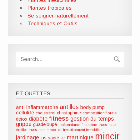
Plantes médicinales
Plantes tropicales
Se soigner naturellement
Techniques et Outils
ÉTIQUETTES
antilles
anti inflammatoire
body pump
cellulite
christophine
cholestérol
composition florale
fitness
diabète
gestion du temps
detox
grippe
guadeloupe
indépendance financière
investir aux
Antilles
investir en immobilier
investissement immobilier
mincir
jardinage
martinique
jus santé
lait