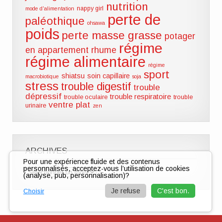
nutrition
nappy girl
mode d'alimentation
perte de
paléothique
ohsawa
poids
perte masse grasse
potager
régime
en appartement
rhume
régime alimentaire
régime
sport
shiatsu
soin capillaire
macrobiotique
soja
stress
trouble digestif
trouble
dépressif
trouble respiratoire
trouble oculaire
trouble
ventre plat
urinaire
zen
ARCHIVES
Pour une expérience fluide et des contenus
personnalisés, acceptez-vous l’utilisation de cookies
Archives
(analyse, pub, personnalisation)?
Je refuse
C'est bon.
Choisir