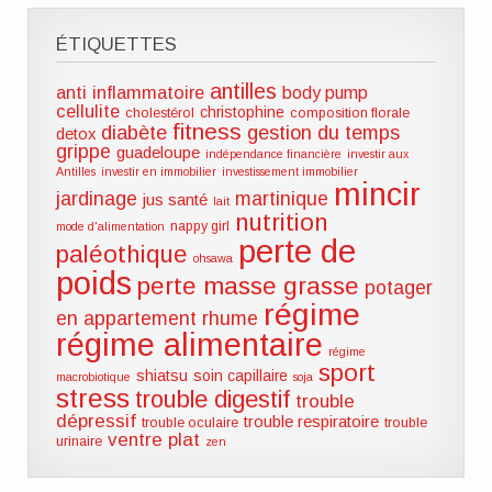
ÉTIQUETTES
antilles
anti inflammatoire
body pump
cellulite
christophine
cholestérol
composition florale
fitness
diabète
gestion du temps
detox
grippe
guadeloupe
indépendance financière
investir aux
Antilles
investir en immobilier
investissement immobilier
mincir
jardinage
martinique
jus santé
lait
nutrition
nappy girl
mode d'alimentation
perte de
paléothique
ohsawa
poids
perte masse grasse
potager
régime
en appartement
rhume
régime alimentaire
régime
sport
shiatsu
soin capillaire
macrobiotique
soja
stress
trouble digestif
trouble
dépressif
trouble respiratoire
trouble oculaire
trouble
ventre plat
urinaire
zen