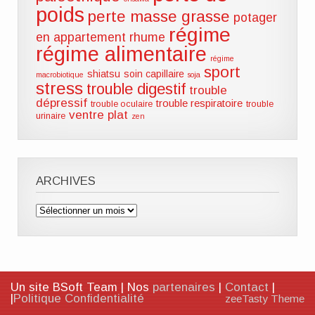
poids
perte masse grasse
potager
régime
en appartement
rhume
régime alimentaire
régime
sport
shiatsu
soin capillaire
macrobiotique
soja
stress
trouble digestif
trouble
dépressif
trouble respiratoire
trouble oculaire
trouble
ventre plat
urinaire
zen
ARCHIVES
Archives
Un site BSoft Team | Nos
partenaires
|
Contact
|
|
Politique Confidentialité
zeeTasty Theme