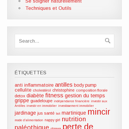
Se soigner naturellement
Techniques et Outils
ÉTIQUETTES
antilles
anti inflammatoire
body pump
cellulite
christophine
cholestérol
composition florale
fitness
diabète
gestion du temps
detox
grippe
guadeloupe
indépendance financière
investir aux
Antilles
investir en immobilier
investissement immobilier
mincir
jardinage
martinique
jus santé
lait
nutrition
nappy girl
mode d'alimentation
perte de
paléothique
ohsawa