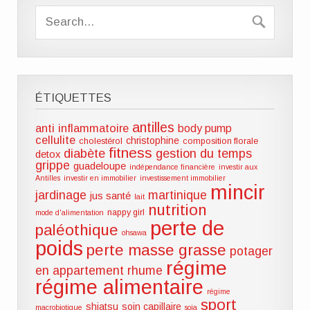
ÉTIQUETTES
antilles
anti inflammatoire
body pump
cellulite
christophine
cholestérol
composition florale
fitness
diabète
gestion du temps
detox
grippe
guadeloupe
indépendance financière
investir aux
Antilles
investir en immobilier
investissement immobilier
mincir
jardinage
martinique
jus santé
lait
nutrition
nappy girl
mode d'alimentation
perte de
paléothique
ohsawa
poids
perte masse grasse
potager
régime
en appartement
rhume
régime alimentaire
régime
sport
shiatsu
soin capillaire
macrobiotique
soja