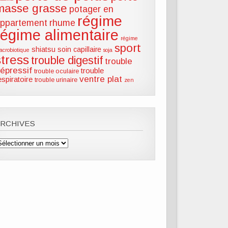
masse grasse
potager en
régime
ppartement
rhume
régime alimentaire
régime
sport
shiatsu
soin capillaire
acrobiotique
soja
stress
trouble digestif
trouble
épressif
trouble
trouble oculaire
ventre plat
espiratoire
trouble urinaire
zen
ARCHIVES
rchives