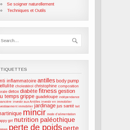
Se soigner naturellement
Techniques et Outils
ÉTIQUETTES
antilles
nti inflammatoire
body pump
ellulite
christophine
cholestérol
composition
fitness
diabète
gestion
detox
lorale
u temps
grippe
guadeloupe
indépendance
inancière
investir aux Antilles
investir en immobilier
jardinage
jus santé
nvestissement immobilier
lait
mincir
artinique
mode d'alimentation
nutrition paléothique
appy girl
perte de poids
perte
hsawa