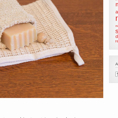
a
m
d
r
A