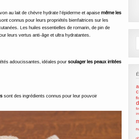
on au lait de chèvre hydrate l’épiderme et apaise
même les
nt connus pour leurs propriétés bienfaitrices sur les
utanées. Les huiles essentielles de romarin, de pin de
ur leurs vertus anti-âge et ultra hydratantes.
iétés adoucissantes, idéales pour
soulager les peaux irritées
a
c
es
sont des ingrédients connus pour leur pouvoir
f
d
f
i
m
n
o