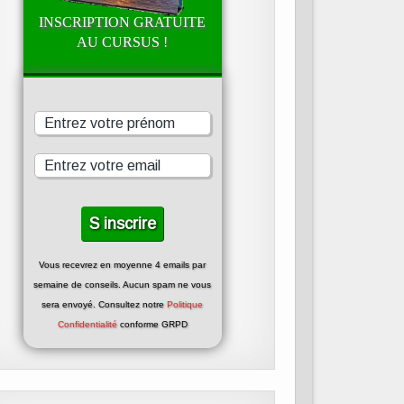
INSCRIPTION GRATUITE
AU CURSUS !
Vous recevrez en moyenne 4 emails par
semaine de conseils. Aucun spam ne vous
sera envoyé. Consultez notre
Politique
Confidentialité
conforme GRPD