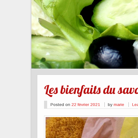
Les bienfaits du sav
Posted on
22 février 2021
by
marie
Le