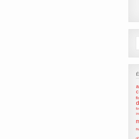
a
c
f
d
f
i
m
n
o