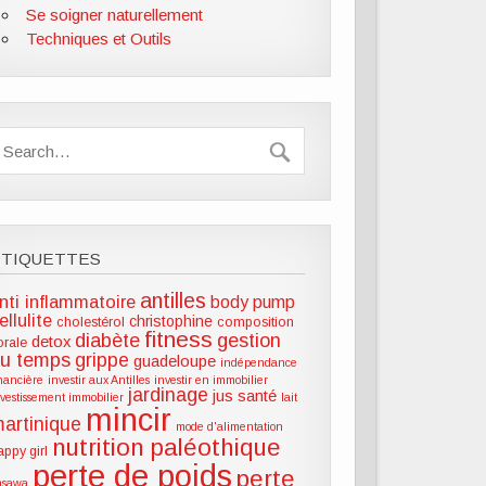
Se soigner naturellement
Techniques et Outils
ÉTIQUETTES
antilles
nti inflammatoire
body pump
ellulite
christophine
cholestérol
composition
fitness
diabète
gestion
detox
lorale
u temps
grippe
guadeloupe
indépendance
inancière
investir aux Antilles
investir en immobilier
jardinage
jus santé
nvestissement immobilier
lait
mincir
artinique
mode d'alimentation
nutrition paléothique
appy girl
perte de poids
perte
hsawa