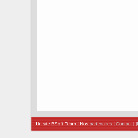
Un site BSoft Team | Nos
partenaires
|
Contact
| |