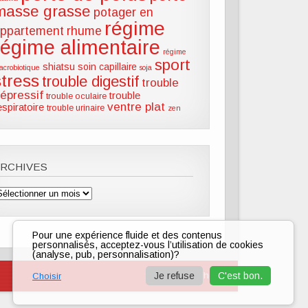
masse grasse
potager en
régime
ppartement
rhume
régime alimentaire
régime
sport
shiatsu
soin capillaire
acrobiotique
soja
stress
trouble digestif
trouble
épressif
trouble
trouble oculaire
ventre plat
espiratoire
trouble urinaire
zen
ARCHIVES
rchives
Pour une expérience fluide et des contenus
personnalisés, acceptez-vous l’utilisation de cookies
(analyse, pub, personnalisation)?
zeeTasty Theme
Je refuse
C'est bon.
Choisir