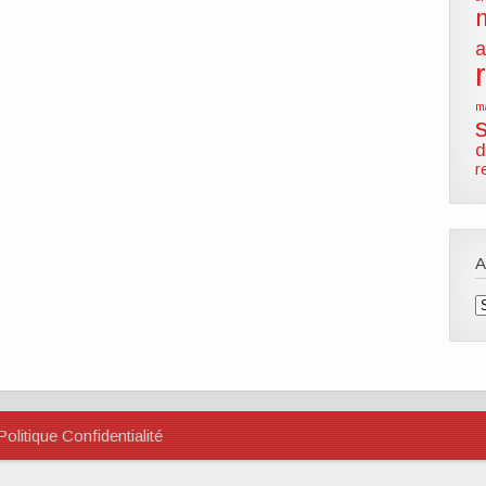
a
m
d
r
A
Politique Confidentialité