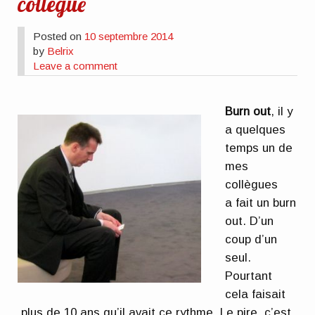
collègue
Posted on
10 septembre 2014
by
Belrix
Leave a comment
Burn out
, il y
a quelques
temps un de
mes
collègues
a fait un burn
out. D’un
coup d’un
seul.
Pourtant
cela faisait
plus de 10 ans qu’il avait ce rythme. Le pire, c’est