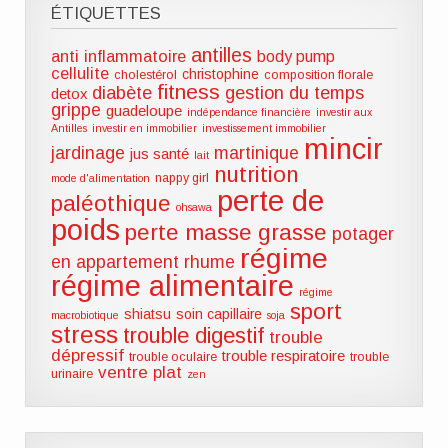
ÉTIQUETTES
antilles
anti inflammatoire
body pump
cellulite
christophine
cholestérol
composition florale
fitness
diabète
gestion du temps
detox
grippe
guadeloupe
indépendance financière
investir aux
Antilles
investir en immobilier
investissement immobilier
mincir
jardinage
martinique
jus santé
lait
nutrition
nappy girl
mode d'alimentation
perte de
paléothique
ohsawa
poids
perte masse grasse
potager
régime
en appartement
rhume
régime alimentaire
régime
sport
shiatsu
soin capillaire
macrobiotique
soja
stress
trouble digestif
trouble
dépressif
trouble respiratoire
trouble oculaire
trouble
ventre plat
urinaire
zen