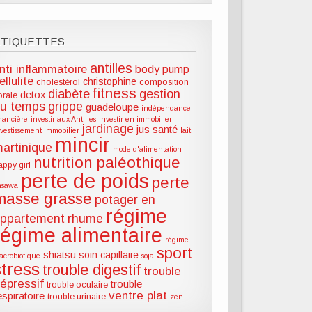
ÉTIQUETTES
antilles
nti inflammatoire
body pump
ellulite
christophine
cholestérol
composition
fitness
diabète
gestion
detox
lorale
u temps
grippe
guadeloupe
indépendance
inancière
investir aux Antilles
investir en immobilier
jardinage
jus santé
nvestissement immobilier
lait
mincir
artinique
mode d'alimentation
nutrition paléothique
appy girl
perte de poids
perte
hsawa
masse grasse
potager en
régime
ppartement
rhume
régime alimentaire
régime
sport
shiatsu
soin capillaire
acrobiotique
soja
stress
trouble digestif
trouble
épressif
trouble
trouble oculaire
ventre plat
espiratoire
trouble urinaire
zen