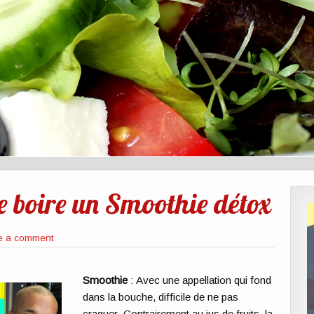
e boire un Smoothie détox
e a comment
Smoothie
: Avec une appellation qui fond
dans la bouche, difficile de ne pas
craquer. Contrairement au jus de fruits, la