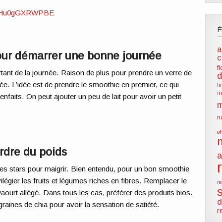
be/Hu0gGXRWPBE
a
our démarrer une bonne journée
c
f
ortant de la journée. Raison de plus pour prendre un verre de
d
. L’idée est de prendre le smoothie en premier, ce qui
f
i
nfaits. On peut ajouter un peu de lait pour avoir un petit
m
n
o
rdre du poids
a
s stars pour maigrir. Bien entendu, pour un bon smoothie
ivilégier les fruits et légumes riches en fibres. Remplacer le
m
 yaourt allégé. Dans tous les cas, préférer des produits bios.
d
graines de chia pour avoir la sensation de satiété.
r