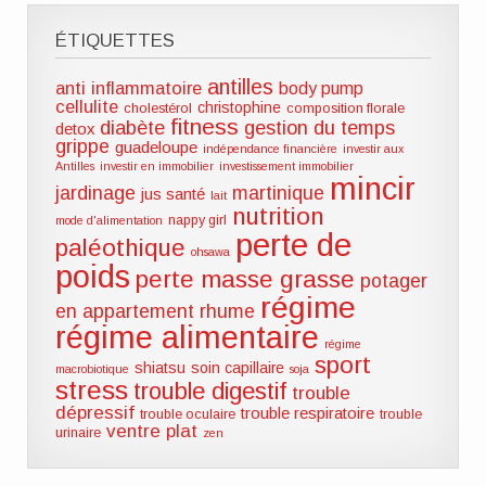
ÉTIQUETTES
antilles
anti inflammatoire
body pump
cellulite
christophine
cholestérol
composition florale
fitness
diabète
gestion du temps
detox
grippe
guadeloupe
indépendance financière
investir aux
Antilles
investir en immobilier
investissement immobilier
mincir
jardinage
martinique
jus santé
lait
nutrition
nappy girl
mode d'alimentation
perte de
paléothique
ohsawa
poids
perte masse grasse
potager
régime
en appartement
rhume
régime alimentaire
régime
sport
shiatsu
soin capillaire
macrobiotique
soja
stress
trouble digestif
trouble
dépressif
trouble respiratoire
trouble oculaire
trouble
ventre plat
urinaire
zen