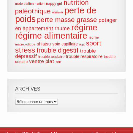
nutrition
nappy girl
mode d'alimentation
perte de
paléothique
ohsawa
poids
perte masse grasse
potager
régime
en appartement
rhume
régime alimentaire
régime
sport
shiatsu
soin capillaire
macrobiotique
soja
stress
trouble digestif
trouble
dépressif
trouble respiratoire
trouble oculaire
trouble
ventre plat
urinaire
zen
ARCHIVES
Archives