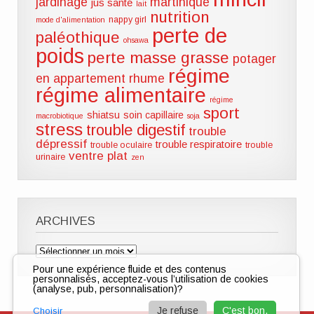
jardinage
martinique
jus santé
lait
nutrition
nappy girl
mode d'alimentation
perte de
paléothique
ohsawa
poids
perte masse grasse
potager
régime
en appartement
rhume
régime alimentaire
régime
sport
shiatsu
soin capillaire
macrobiotique
soja
stress
trouble digestif
trouble
dépressif
trouble respiratoire
trouble oculaire
trouble
ventre plat
urinaire
zen
ARCHIVES
Archives
Pour une expérience fluide et des contenus
personnalisés, acceptez-vous l’utilisation de cookies
(analyse, pub, personnalisation)?
Je refuse
C'est bon.
Choisir