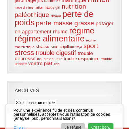
jardinage
martinique
jus santé
lait
nutrition
nappy girl
mode d'alimentation
perte de
paléothique
ohsawa
poids
perte masse grasse
potager
régime
en appartement
rhume
régime alimentaire
régime
sport
shiatsu
soin capillaire
macrobiotique
soja
stress
trouble digestif
trouble
dépressif
trouble respiratoire
trouble oculaire
trouble
ventre plat
urinaire
zen
ARCHIVES
Archives
Pour une expérience fluide et des contenus
personnalisés, acceptez-vous l’utilisation de cookies
(analyse, pub, personnalisation)?
Je refuse
C'est bon.
Choisir