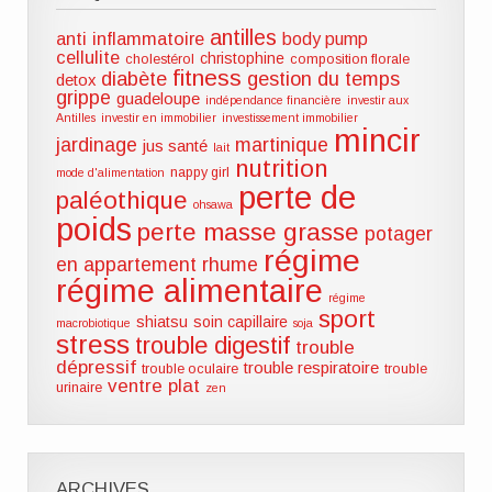
antilles
anti inflammatoire
body pump
cellulite
christophine
cholestérol
composition florale
fitness
diabète
gestion du temps
detox
grippe
guadeloupe
indépendance financière
investir aux
Antilles
investir en immobilier
investissement immobilier
mincir
jardinage
martinique
jus santé
lait
nutrition
nappy girl
mode d'alimentation
perte de
paléothique
ohsawa
poids
perte masse grasse
potager
régime
en appartement
rhume
régime alimentaire
régime
sport
shiatsu
soin capillaire
macrobiotique
soja
stress
trouble digestif
trouble
dépressif
trouble respiratoire
trouble oculaire
trouble
ventre plat
urinaire
zen
ARCHIVES