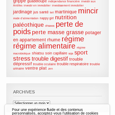
grippe
guadeloupe
indépendance financière
investir aux
Antilles
investir en immobilier
investissement immobilier
mincir
jardinage
martinique
jus santé
lait
nutrition
nappy girl
mode d'alimentation
perte de
paléothique
ohsawa
poids
perte masse grasse
potager
régime
en appartement
rhume
régime alimentaire
régime
sport
shiatsu
soin capillaire
macrobiotique
soja
stress
trouble digestif
trouble
dépressif
trouble respiratoire
trouble oculaire
trouble
ventre plat
urinaire
zen
ARCHIVES
Archives
Pour une expérience fluide et des contenus
personnalisés, acceptez-vous l’utilisation de cookies