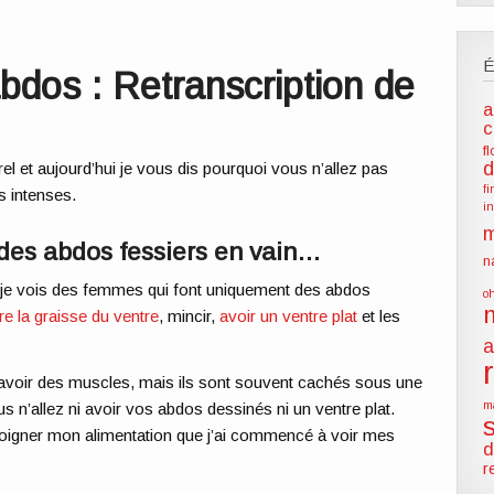
abdos : Retranscription de
a
c
f
d
el et aujourd’hui je vous dis pourquoi vous n’allez pas
f
s intenses.
i
m
 des abdos fessiers en vain…
n
t, je vois des femmes qui font uniquement des abdos
o
re la graisse du ventre
, mincir,
avoir un ventre plat
et
l
es
a
’avoir des muscles, mais ils sont
souvent
cachés sous une
m
s n’allez ni avoir
vos
abdos dessinés ni un ventre plat.
oigner mon alimentation que j’ai
commencé à voir
m
es
d
r