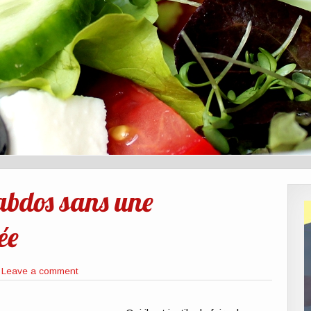
 abdos sans une
ée
Leave a comment