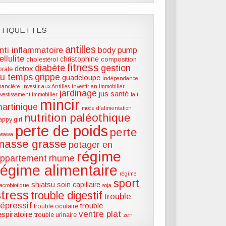
ÉTIQUETTES
antilles
nti inflammatoire
body pump
ellulite
christophine
cholestérol
composition
fitness
diabète
gestion
detox
lorale
u temps
grippe
guadeloupe
indépendance
inancière
investir aux Antilles
investir en immobilier
jardinage
jus santé
nvestissement immobilier
lait
mincir
artinique
mode d'alimentation
nutrition paléothique
appy girl
perte de poids
perte
hsawa
masse grasse
potager en
régime
ppartement
rhume
régime alimentaire
régime
sport
shiatsu
soin capillaire
acrobiotique
soja
stress
trouble digestif
trouble
épressif
trouble
trouble oculaire
ventre plat
espiratoire
trouble urinaire
zen