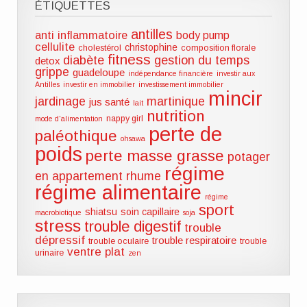
ÉTIQUETTES
antilles
anti inflammatoire
body pump
cellulite
christophine
cholestérol
composition florale
fitness
diabète
gestion du temps
detox
grippe
guadeloupe
indépendance financière
investir aux
Antilles
investir en immobilier
investissement immobilier
mincir
jardinage
martinique
jus santé
lait
nutrition
nappy girl
mode d'alimentation
perte de
paléothique
ohsawa
poids
perte masse grasse
potager
régime
en appartement
rhume
régime alimentaire
régime
sport
shiatsu
soin capillaire
macrobiotique
soja
stress
trouble digestif
trouble
dépressif
trouble respiratoire
trouble oculaire
trouble
ventre plat
urinaire
zen