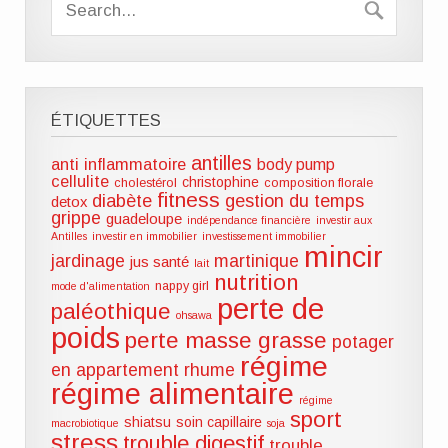
ÉTIQUETTES
antilles
anti inflammatoire
body pump
cellulite
christophine
cholestérol
composition florale
fitness
diabète
gestion du temps
detox
grippe
guadeloupe
indépendance financière
investir aux
Antilles
investir en immobilier
investissement immobilier
mincir
jardinage
martinique
jus santé
lait
nutrition
nappy girl
mode d'alimentation
perte de
paléothique
ohsawa
poids
perte masse grasse
potager
régime
en appartement
rhume
régime alimentaire
régime
sport
shiatsu
soin capillaire
macrobiotique
soja
stress
trouble digestif
trouble