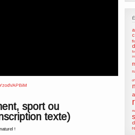
a
c
f
d
f
i
m
n
o
e/nYzodVAPBiM
a
ent, sport ou
m
nscription texte)
d
r
naturel !