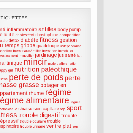
ÉTIQUETTES
antilles
nti inflammatoire
body pump
ellulite
christophine
cholestérol
composition
fitness
diabète
gestion
detox
lorale
u temps
grippe
guadeloupe
indépendance
inancière
investir aux Antilles
investir en immobilier
jardinage
jus santé
nvestissement immobilier
lait
mincir
artinique
mode d'alimentation
nutrition paléothique
appy girl
perte de poids
perte
hsawa
masse grasse
potager en
régime
ppartement
rhume
régime alimentaire
régime
sport
shiatsu
soin capillaire
acrobiotique
soja
stress
trouble digestif
trouble
épressif
trouble
trouble oculaire
ventre plat
espiratoire
trouble urinaire
zen