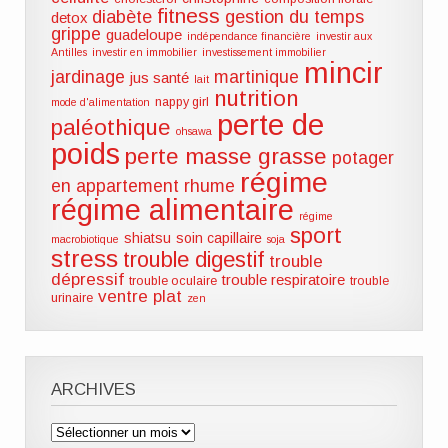
fitness
diabète
gestion du temps
detox
grippe
guadeloupe
indépendance financière
investir aux
Antilles
investir en immobilier
investissement immobilier
mincir
jardinage
martinique
jus santé
lait
nutrition
nappy girl
mode d'alimentation
perte de
paléothique
ohsawa
poids
perte masse grasse
potager
régime
en appartement
rhume
régime alimentaire
régime
sport
shiatsu
soin capillaire
macrobiotique
soja
stress
trouble digestif
trouble
dépressif
trouble respiratoire
trouble oculaire
trouble
ventre plat
urinaire
zen
ARCHIVES
Archives