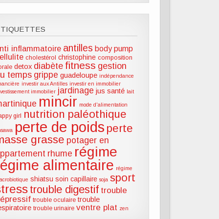
ÉTIQUETTES
antilles
nti inflammatoire
body pump
ellulite
christophine
cholestérol
composition
fitness
diabète
gestion
detox
lorale
u temps
grippe
guadeloupe
indépendance
inancière
investir aux Antilles
investir en immobilier
jardinage
jus santé
nvestissement immobilier
lait
mincir
artinique
mode d'alimentation
nutrition paléothique
appy girl
perte de poids
perte
hsawa
masse grasse
potager en
régime
ppartement
rhume
régime alimentaire
régime
sport
shiatsu
soin capillaire
acrobiotique
soja
stress
trouble digestif
trouble
épressif
trouble
trouble oculaire
ventre plat
espiratoire
trouble urinaire
zen