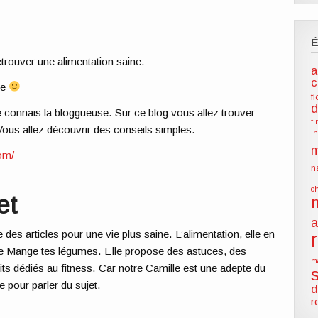
trouver une alimentation saine.
a
c
me
f
d
je connais la bloggueuse. Sur ce blog vous allez trouver
f
 Vous allez découvrir des conseils simples.
i
m
com/
n
o
et
a
 des articles pour une vie plus saine. L’alimentation, elle en
itule Mange tes légumes. Elle propose des astuces, des
m
its dédiés au fitness. Car notre Camille est
une adepte du
e pour parler du sujet.
d
r