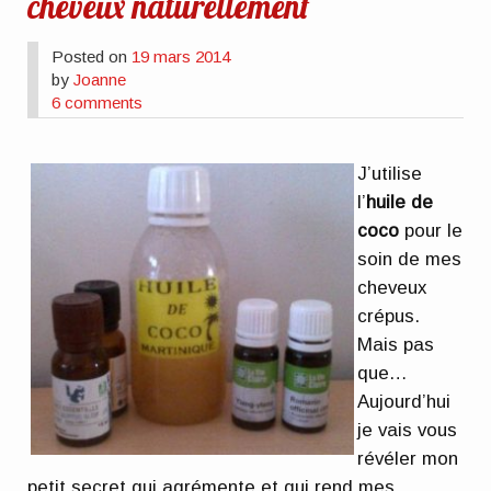
cheveux naturellement
Posted on
19 mars 2014
by
Joanne
6 comments
J’utilise
l’
huile de
coco
pour le
soin de mes
cheveux
crépus.
Mais pas
que…
Aujourd’hui
je vais vous
révéler mon
petit secret qui agrémente et qui rend mes