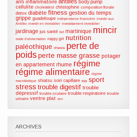
antilles
anti inflammatoire
body pump
cellulite
christophine
cholestérol
composition florale
fitness
diabète
gestion du temps
detox
grippe
guadeloupe
indépendance financière
investir aux
Antilles
investir en immobilier
investissement immobilier
mincir
jardinage
martinique
jus santé
lait
nutrition
nappy girl
mode d'alimentation
perte de
paléothique
ohsawa
poids
perte masse grasse
potager
régime
en appartement
rhume
régime alimentaire
régime
sport
shiatsu
soin capillaire
macrobiotique
soja
stress
trouble digestif
trouble
dépressif
trouble respiratoire
trouble oculaire
trouble
ventre plat
urinaire
zen
ARCHIVES