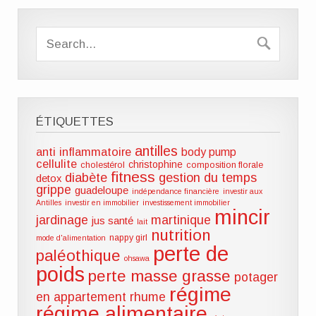
ÉTIQUETTES
antilles
anti inflammatoire
body pump
cellulite
christophine
cholestérol
composition florale
fitness
diabète
gestion du temps
detox
grippe
guadeloupe
indépendance financière
investir aux
Antilles
investir en immobilier
investissement immobilier
mincir
jardinage
martinique
jus santé
lait
nutrition
nappy girl
mode d'alimentation
perte de
paléothique
ohsawa
poids
perte masse grasse
potager
régime
en appartement
rhume
régime alimentaire