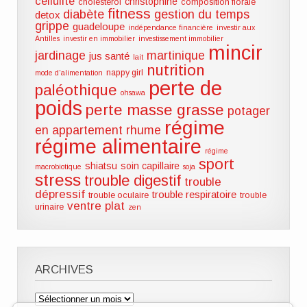
cellulite
christophine
cholestérol
composition florale
fitness
diabète
gestion du temps
detox
grippe
guadeloupe
indépendance financière
investir aux
Antilles
investir en immobilier
investissement immobilier
mincir
jardinage
martinique
jus santé
lait
nutrition
nappy girl
mode d'alimentation
perte de
paléothique
ohsawa
poids
perte masse grasse
potager
régime
en appartement
rhume
régime alimentaire
régime
sport
shiatsu
soin capillaire
macrobiotique
soja
stress
trouble digestif
trouble
dépressif
trouble respiratoire
trouble oculaire
trouble
ventre plat
urinaire
zen
ARCHIVES
Archives