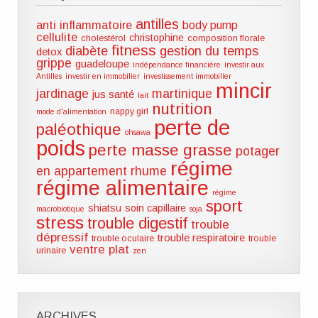
antilles
anti inflammatoire
body pump
cellulite
christophine
cholestérol
composition florale
fitness
diabète
gestion du temps
detox
grippe
guadeloupe
indépendance financière
investir aux
Antilles
investir en immobilier
investissement immobilier
mincir
jardinage
martinique
jus santé
lait
nutrition
nappy girl
mode d'alimentation
perte de
paléothique
ohsawa
poids
perte masse grasse
potager
régime
en appartement
rhume
régime alimentaire
régime
sport
shiatsu
soin capillaire
macrobiotique
soja
stress
trouble digestif
trouble
dépressif
trouble respiratoire
trouble oculaire
trouble
ventre plat
urinaire
zen
ARCHIVES