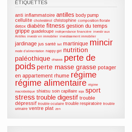
ÉTIQUETTES
antilles
anti inflammatoire
body pump
cellulite
christophine
cholestérol
composition florale
fitness
diabète
gestion du temps
detox
grippe
guadeloupe
indépendance financière
investir aux
Antilles
investir en immobilier
investissement immobilier
mincir
jardinage
martinique
jus santé
lait
nutrition
nappy girl
mode d'alimentation
perte de
paléothique
ohsawa
poids
perte masse grasse
potager
régime
en appartement
rhume
régime alimentaire
régime
sport
shiatsu
soin capillaire
macrobiotique
soja
stress
trouble digestif
trouble
dépressif
trouble respiratoire
trouble oculaire
trouble
ventre plat
urinaire
zen