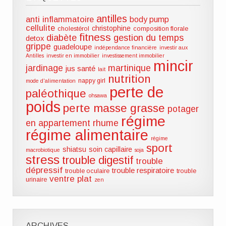
antilles
anti inflammatoire
body pump
cellulite
christophine
cholestérol
composition florale
fitness
diabète
gestion du temps
detox
grippe
guadeloupe
indépendance financière
investir aux
Antilles
investir en immobilier
investissement immobilier
mincir
jardinage
martinique
jus santé
lait
nutrition
nappy girl
mode d'alimentation
perte de
paléothique
ohsawa
poids
perte masse grasse
potager
régime
en appartement
rhume
régime alimentaire
régime
sport
shiatsu
soin capillaire
macrobiotique
soja
stress
trouble digestif
trouble
dépressif
trouble respiratoire
trouble oculaire
trouble
ventre plat
urinaire
zen
ARCHIVES