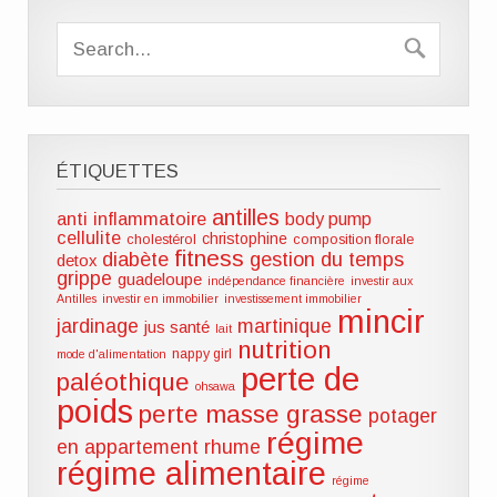
ÉTIQUETTES
antilles
anti inflammatoire
body pump
cellulite
christophine
cholestérol
composition florale
fitness
diabète
gestion du temps
detox
grippe
guadeloupe
indépendance financière
investir aux
Antilles
investir en immobilier
investissement immobilier
mincir
jardinage
martinique
jus santé
lait
nutrition
nappy girl
mode d'alimentation
perte de
paléothique
ohsawa
poids
perte masse grasse
potager
régime
en appartement
rhume
régime alimentaire
régime