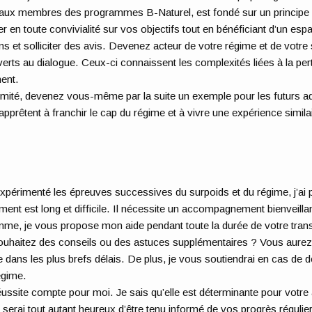
aux membres des programmes B-Naturel, est fondé sur un principe d’
r en toute convivialité sur vos objectifs tout en bénéficiant d’un es
ns et solliciter des avis. Devenez acteur de votre régime et de vot
erts au dialogue. Ceux-ci connaissent les complexités liées à la p
ent.
limité, devenez vous-même par la suite un exemple pour les futurs ad
pprêtent à franchir le cap du régime et à vivre une expérience similai
xpérimenté les épreuves successives du surpoids et du régime, j’a
ent est long et difficile. Il nécessite un accompagnement bienveillan
me, je vous propose mon aide pendant toute la durée de votre tran
uhaitez des conseils ou des astuces supplémentaires ? Vous aurez ac
 dans les plus brefs délais. De plus, je vous soutiendrai en cas de 
égime.
éussite compte pour moi. Je sais qu’elle est déterminante pour votre a
je serai tout autant heureux d’être tenu informé de vos progrès régulie