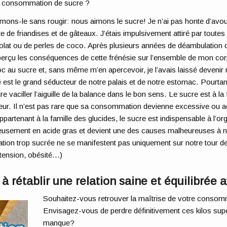
e consommation de sucre ?
ons-le sans rougir: nous aimons le sucre! Je n’ai pas honte d’avo
e de friandises et de gâteaux. J’étais impulsivement attiré par toute
lat ou de perles de coco. Après plusieurs années de déambulation 
aperçu les conséquences de cette frénésie sur l’ensemble de mon corps
c au sucre et, sans même m’en apercevoir, je l’avais laissé devenir 
 est le grand séducteur de notre palais et de notre estomac. Pourtant, 
ire vaciller l’aiguille de la balance dans le bon sens. Le sucre est à la f
ur. Il n’est pas rare que sa consommation devienne excessive ou ad
ppartenant à la famille des glucides, le sucre est indispensable à l’
idieusement en acide gras et devient une des causes malheureuses à n
ation trop sucrée ne se manifestent pas uniquement sur notre tour de
ertension, obésité…)
 rétablir une relation saine et équilibrée a
Souhaitez-vous retrouver la maîtrise de votre consom
Envisagez-vous de perdre définitivement ces kilos sup
manque?