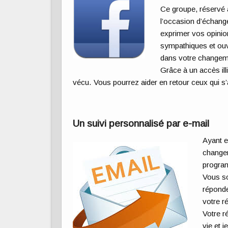
Ce groupe, réservé 
l’occasion d’échange
exprimer vos opinio
sympathiques et ouv
dans votre changem
Grâce à un accès il
vécu. Vous pourrez aider en retour ceux qui s’a
Un suivi personnalisé par e-mail
Ayant e
changem
program
Vous so
réponde
votre r
Votre r
vie et 