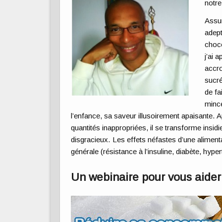
notr
Assum
adept
choco
j’ai 
accro
sucré
de fa
mince
l’enfance, sa saveur illusoirement apaisante. A
quantités inappropriées, il se transforme ins
disgracieux. Les effets néfastes d’une aliment
générale (résistance à l’insuline, diabète, hyp
Un webinaire pour vous aider à