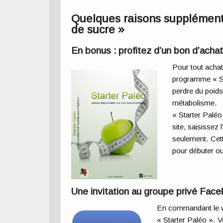
Quelques raisons supplément
de sucre »
En bonus : profitez d’un bon d’acha
Pour tout acha
programme « Sta
perdre du poids
métabolisme.
« Starter Paléo
site, saisissez
seulement. Cett
pour débuter ou
Une invitation au groupe privé Face
En commandant le w
« Starter Paléo ». V