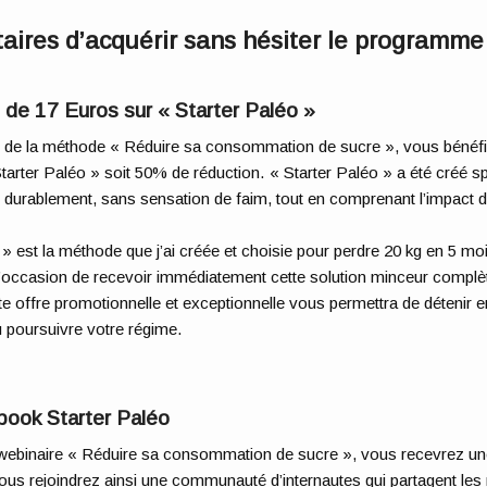
aires d’acquérir sans hésiter le programm
t de 17 Euros sur « Starter Paléo »
t de la méthode « Réduire sa consommation de sucre », vous bénéfic
rter Paléo » soit 50% de réduction. « Starter Paléo » a été créé sp
 durablement, sans sensation de faim, tout en comprenant l’impact de
 » est la méthode que j’ai créée et choisie pour perdre 20 kg en 5 m
 l’occasion de recevoir immédiatement cette solution minceur complè
e offre promotionnelle et exceptionnelle vous permettra de détenir e
 poursuivre votre régime.
book Starter Paléo
ebinaire « Réduire sa consommation de sucre », vous recevrez une
ous rejoindrez ainsi une communauté d’internautes qui partagent les