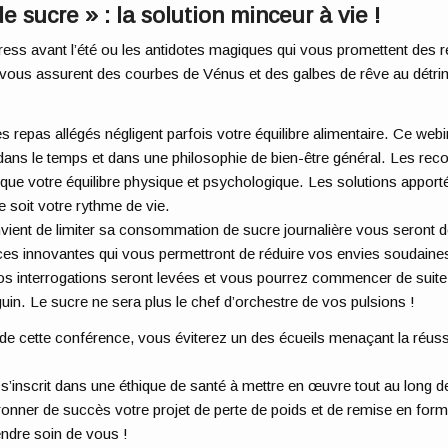
sucre » : la solution minceur à vie !
ess avant l’été ou les antidotes magiques qui vous promettent des r
 vous assurent des courbes de Vénus et des galbes de rêve au détri
es repas allégés négligent parfois votre équilibre alimentaire. Ce w
it dans le temps et dans une philosophie de bien-être général. Les r
i que votre équilibre physique et psychologique. Les solutions appor
e soit votre rythme de vie.
onvient de limiter sa consommation de sucre journalière vous seront d
s innovantes qui vous permettront de réduire vos envies soudaines 
os interrogations seront levées et vous pourrez commencer de suite 
in. Le sucre ne sera plus le chef d’orchestre de vos pulsions !
 de cette conférence, vous éviterez un des écueils menaçant la réuss
inscrit dans une éthique de santé à mettre en œuvre tout au long de
ronner de succès votre projet de perte de poids et de remise en form
ndre soin de vous !